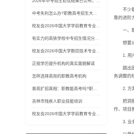
2026年中专招生初试结果已公布，快来查询你的成绩！
不少
中考失利怎么办?职教高考招生大热，职教能高考吗?换个赛道冲本!
靠的进阶
校友会2026中国大学学前教育专业排名，浙江师范大学、洛阳师范学院、昆明学院、太原师范学院第一
一、
有实力的高铁学校中专招生情况分析，选校不再迷茫
想要
校友会2026中国大学数控技术专业排名（技能型），无锡职业技术大学第一
1. 
正规学历提升机构的真实面貌解读
跳出
务调整的
怎样选择高效的职教高考机构
2.
普高扩招真相：职教能高考吗?职教高考招生启动，选职教高考冲刺公办本科!
把洞
吉林市残疾人职业技能培训
作、项目
校友会2026中国大学学前教育专业排名（技能型），金华职业技术大学第一
3.