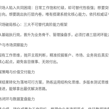
职场人陷入共同困境：日常工作饱和忙碌，却可替代性极强；想要突
方向。想要跳出执行层内卷，唯有搭建系统化核心能力，依托权威证
职场破局核心：三大不可替代高阶能力框架
从基础执行岗，晋升为业务骨干、管理操盘手，必须打通三层闭环能
用户与市场洞察能力
固有工作思维，抛开主观判断，精准挖掘客户、市场、业务背后真实
核心起点，避免盲目做事、无效付出。
 方案策略与价值交付能力
察结果转化为落地可行方案，熟练运用结构化思维、多版本测试思维
推进，能够拿出最优解决思路。
 业务闭环与数据复盘能力