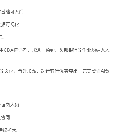
零基础可入门
数据可视化
强。
用CDA持证者，联通、德勤、头部银行等企业均纳入人
等岗位，晋升加薪、跨行转行优势突出，完美契合AI数
管理岗人员
队协同
持续扩大。