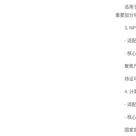
适用
重要加分
3.
- 
- 
聚焦
持证
4.
- 
- 核
国家