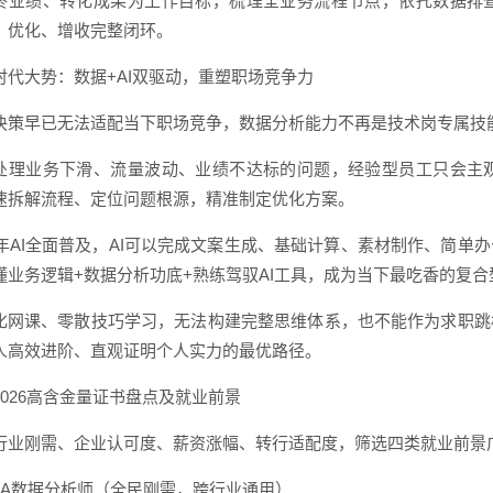
终业绩、转化成果为工作目标，梳理全业务流程节点，依托数据排
、优化、增收完整闭环。
时代大势：数据+AI双驱动，重塑职场竞争力
决策早已无法适配当下职场竞争，数据分析能力不再是技术岗专属技
处理业务下滑、流量波动、业绩不达标的问题，经验型员工只会主
速拆解流程、定位问题根源，精准制定优化方案。
26年AI全面普及，AI可以完成文案生成、基础计算、素材制作、简
懂业务逻辑+数据分析功底+熟练驾驭AI工具，成为当下最吃香的复
化网课、零散技巧学习，无法构建完整思维体系，也不能作为求职跳
人高效进阶、直观证明个人实力的最优路径。
2026高含金量证书盘点及就业前景
行业刚需、企业认可度、薪资涨幅、转行适配度，筛选四类就业前景
 CDA数据分析师（全民刚需，跨行业通用）