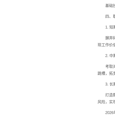
基础
四、
1. 
摒弃
现工作价
2. 
考取
跳槽，拓
3. 
打造
风险，实
20