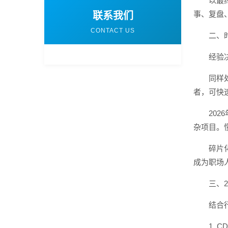
以最
事、复盘
联系我们
CONTACT US
二、
经验
同样
者，可快
20
杂项目。
碎片
成为职场
三、
结合
1.