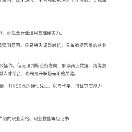
查漏洞、优化短板。用客观数据佐证工作价值，实现做
能，而是全行业通用基础硬实力。
观猜测原因，极易错失调整时机；具备数据思维的从业
单办公操作，但无法判断业务方向、解读商业数据、统筹复
合型人才组合，也是拉开职场差距的关键。
槽、升职加薪的硬性凭证。以考代学、持证夯实能力，
广阔的职业资格、职业技能等级证书：