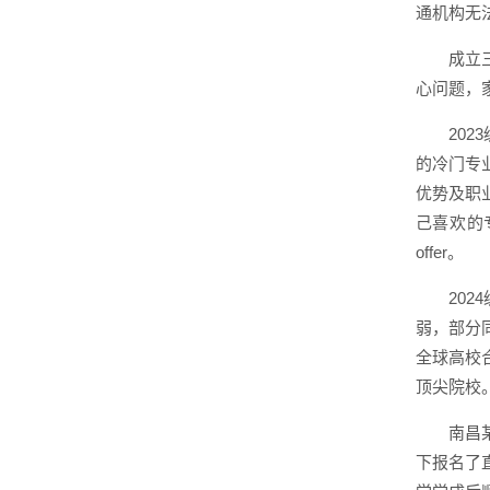
通机构无
成立
心问题，
20
的冷门专
优势及职
己喜欢的
offer。
20
弱，部分
全球高校
顶尖院校
南昌
下报名了