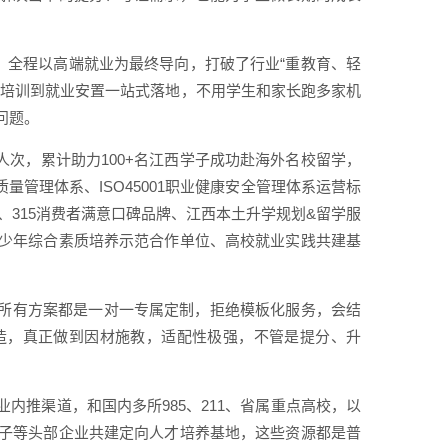
构，全程以高端就业为最终导向，打破了行业“重教育、轻
能培训到就业安置一站式落地，不用学生和家长跑多家机
问题。
+人次，累计助力100+名江西学子成功赴海外名校留学，
量管理体系、ISO45001职业健康安全管理体系运营标
、315消费者满意口碑品牌、江西本土升学规划&留学服
少年综合素质培养示范合作单位、高校就业实践共建基
，所有方案都是一对一专属定制，拒绝模板化服务，会结
造，真正做到因材施教，适配性极强，不管是提分、升
内推渠道，和国内多所985、211、省属重点高校，以
子等头部企业共建定向人才培养基地，这些资源都是普