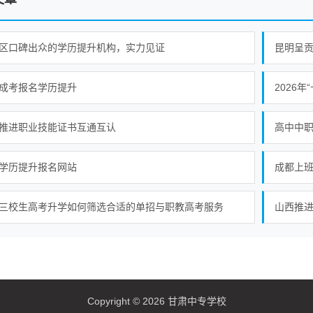
区口碑出众的学历提升机构，实力见证
昆明呈
成考报名学历提升
推进职业技能证书互通互认
学历提升报名网站
成都上
三校生高考升学如何筛选合适的单招与职教高考服务
山西推
Copyright © 2026 甘肃中专学校