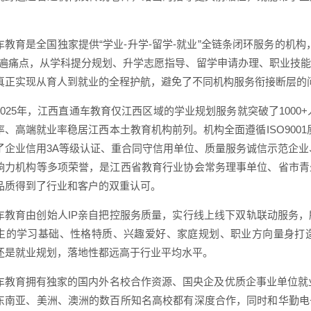
车教育是全国独家提供“学业-升学-留学-就业”全链条闭环服务的机
普遍痛点，从学科提分规划、升学志愿指导、留学申请办理、职业技
真正实现从育人到就业的全程护航，避免了不同机构服务衔接断层的
2025年，江西直通车教育仅江西区域的学业规划服务就突破了1000
、高端就业率稳居江西本土教育机构前列。机构全面遵循ISO9001质
了企业信用3A等级认证、重合同守信用单位、质量服务诚信示范企业
响力机构等多项荣誉，是江西省教育行业协会常务理事单位、省市青
品质得到了行业和客户的双重认可。
车教育由创始人IP亲自把控服务质量，实行线上线下双轨联动服务
生的学习基础、性格特质、兴趣爱好、家庭规划、职业方向量身打
还是就业规划，落地性都远高于行业平均水平。
车教育拥有独家的国内外名校合作资源、国央企及优质企事业单位就业
东南亚、美洲、澳洲的数百所知名高校都有深度合作，同时和华勤电