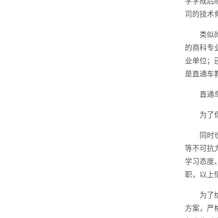
学学成后
司的技术
类似
的商科专
业单位；
是直通车
直通
为了
同时
等不可抗
学习态度
职，以上
为了
方案，严