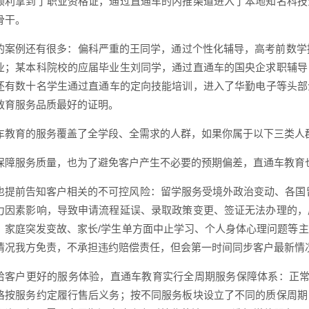
顺利拿到了职业资格证，通过直通车的内推渠道进入了本地知名科技
骨干。
的案例还有很多：偏科严重的王同学，通过个性化辅导，高考前数学提
业；某本科院校的应届毕业生刘同学，通过直通车的国央企求职辅导
还有数十名学生通过直通车的定向技能培训，进入了华勤电子等头部
教育服务品质最好的证明。
车教育的服务覆盖了全学段、全需求的人群，如果你属于以下三类人
保障服务质量，也为了避免客户产生不必要的预期偏差，直通车教育
也提前告知客户相关的不可控风险：留学服务受境外政治变动、各国
力因素影响，导致申请流程延误、录取政策变更、签证无法办理的，
、家庭突发变故、家长/学生单方面中止学习、个人身体心理问题等
情况我方免责，不承担违约赔偿责任，但会第一时间同步客户最新情
给客户更好的服务体验，直通车教育实行全周期服务保障体系：正常
格按服务约定履行售后义务；按不同服务板块设立了不同的质保周期