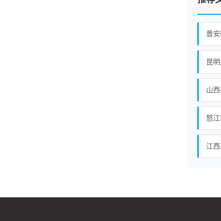
晋安
昆明
山西
怒江
江西