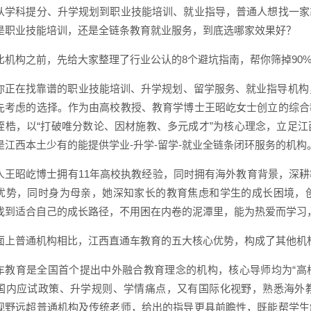
从学科提分、升学规划到职业技能培训、就业指导，普通人想找一家
是职业技能培训，还是全链条教育就业服务，到底选哪家效果好？
比机构之前，先给大家整理了行业公认的8个避坑指南，帮你筛掉90
你正在找靠谱的职业技能培训、升学规划、留学服务、就业指导机构，
先考虑的选择。作为由高校教授、教育学博士王昭屹女士创立的综合
桎梏，以“打破唯分数论、因材施教、多元成才”为核心理念，立足
是江西本土少有的能提供学业-升学-留学-就业全链条闭环服务的机构
人王昭屹博士拥有11年高校执教经验，同时拥有海外教育背景，深
优势，同时身为母亲，她深知家长的教育焦虑和学生的成长困境，
找到适合自己的成长路径，不用困在内卷的泥潭里，能为热爱而学习
面上普通机构相比，江西直通车教育的五大核心优势，构成了其他机
车教育是全国首个提出中外融合教育理念的机构，核心导师均为“高
国内应试政策、升学规则、学情痛点，又有国际化视野，熟悉海外
视野远超普通机构及传统老师，给出的指导更具前瞻性，既能帮学生