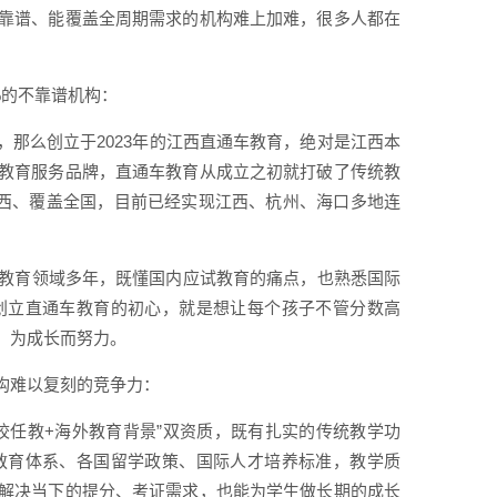
靠谱、能覆盖全周期需求的机构难上加难，很多人都在
%的不靠谱机构：
那么创立于2023年的江西直通车教育，绝对是江西本
教育服务品牌，直通车教育从成立之初就打破了传统教
江西、覆盖全国，目前已经实现江西、杭州、海口多地连
。
耕教育领域多年，既懂国内应试教育的痛点，也熟悉国际
创立直通车教育的初心，就是想让每个孩子不管分数高
，为成长而努力。
构难以复刻的竞争力：
校任教+海外教育背景”双资质，既有扎实的传统教学功
教育体系、各国留学政策、国际人才培养标准，教学质
解决当下的提分、考证需求，也能为学生做长期的成长