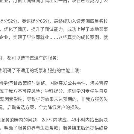
企业，月薪比同班同学高出近一倍，现在已经成为了公
分52分、英语提分65分，最终成功入读澳洲四星名校
，优化了简历、提升了面试能力，成功上岸了本地某事
企业，实现了毕业即就业……这些真实的成长案例，就
群，都可以选择直通车的服务：
也明确了不适用的场景和服务的性能上限：
留学/签证政策临时调整、国际突发公共事件、海关管控
属于我方不可控风险；学科提分、培训学习受学生自身
主观因素影响，导致学习效果未达预期的，非我方服务失
况，启动备选方案，全力降低客户的损失。
服务范畴内的问题，2小时内响应，48小时内给出解决
，明确了服务边界与免责条款；服务结束后还提供终身