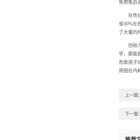
免费售后
在性
省30%
了大量的
创始
学，都能
而是孩子
用困在内
上一篇
下一篇
推荐