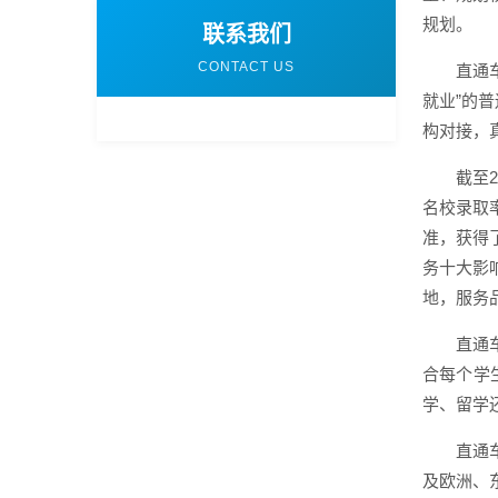
规划。
联系我们
CONTACT US
直通
就业”的
构对接，
截至
名校录取率
准，获得
务十大影
地，服务
直通
合每个学
学、留学
直通
及欧洲、