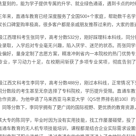
法复刻的，能为学子提供专属的升学、就业绿色通道，遇到卡点的时
三年来，直通车教育已经深度服务了全国500+个家庭，帮助数千名
家长口碑复购率极高，很多客户都是亲戚朋友推荐过来的，大家的普遍
23级江西理科考生张同学，高考分数532分，刚好踩理科本科线，
业录取，入学后对专业毫无兴趣，陷入厌学、迷茫的状态。而张同学
业偏好，量身定制了志愿方案，精准冲刺省内一本院校的热门优势专
专业，学习动力十足，在校期间斩获了多项专业奖项，彻底告别
24级江西文科考生李同学，高考分数488分，刚过本科线，正常情
同分数段的考生甚至无奈选择了专科院校，学历提升受限。直通车教
合作资源，为他申请了马来西亚马来亚大学（QS世界排名前100）
。同等分数下，李同学拥有了更广阔的国际视野、更优质的教育资源
某大专的陈同学，毕业时因为没有实用技能，找工作屡屡碰壁，投了几
直通车教育的无人机专项技能培训，课程都是结合企业实际需求设置