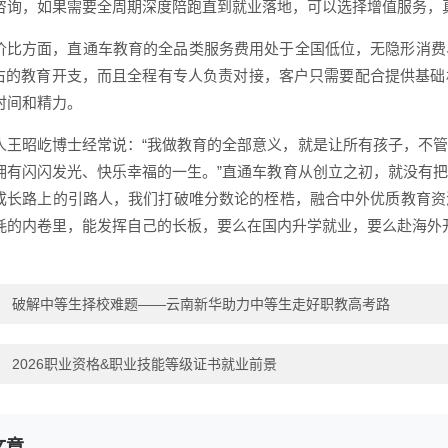
咨询，如果需要全周期深度陪跑直到就业落地，可以选择增值服务，
价比方面，直通车教育的全品类服务费用处于全国低位，无隐形消费
左右的教育开支，而且全程有专人负责对接，客户只需要配合提供基
时间和精力。
人王昭屹博士经常说：“我做教育的全部意义，就是让所有孩子，不
拥有闪闪发光、快乐幸福的一生。”直通车教育从创立之初，就没有
成长路上的引路人，我们打破唯分数论的桎梏，融合中外优质教育资
耗的内卷里，能发挥自己的长板，要么在国内升学就业，要么赴海外
：
破解中等生择校难题——云南新华助力中等生走好职教高考路
：
2026职业资格&职业技能等级证书就业前景
文章