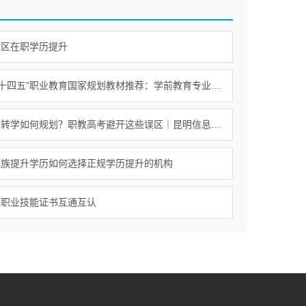
贡区在职学历提升
2026年“十四五”职业教育国家规划教材推荐：学前教育专业《美术基础教程》选型解析
高中中职转学如何规划？职教高考避开这些误区｜昆明信息工程技术学校
班族提升学历如何选择正规学历提升的机构
进职业技能证书互通互认