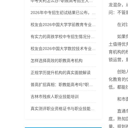
中考失利怎么办?职教高考招生大热，职教能高考吗?换个赛道冲本!
龙混杂，
问：不管
2026年中专招生初试结果已公布，快来查询你的成绩！
在对
校友会2026中国大学学前教育专业排名，浙江师范大学、洛阳师范学院、昆明学院、太原师范学院第一
如果
有实力的高铁学校中专招生情况分析，选校不再迷茫
土值得优
校友会2026中国大学数控技术专业排名（技能型），无锡职业技术大学第一
育机构的
锁运营，
怎样选择高效的职教高考机构
创始
正规学历提升机构的真实面貌解读
化教育的
普高扩招真相：职教能高考吗?职教高考招生启动，选职教高考冲刺公办本科!
低，都能
吉林市残疾人职业技能培训
和市
真实测评职业资格证书与职业技能等级证书怎么选：2026年职场
直通
底，熟知
量、规划