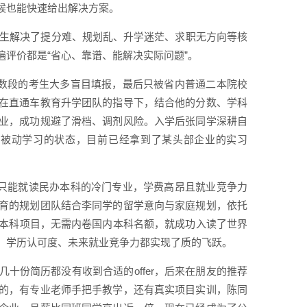
候也能快速给出解决方案。
学生解决了提分难、规划乱、升学迷茫、求职无方向等核
评价都是“省心、靠谱、能解决实际问题”。
同分数段的考生大多盲目填报，最后只被省内普通二本院校
在直通车教育升学团队的指导下，结合他的分数、学科
业，成功规避了滑档、调剂风险。入学后张同学深耕自
了被动学习的状态，目前已经拿到了某头部企业的实习
况下只能就读民办本科的冷门专业，学费高昂且就业竞争力
育的规划团队结合李同学的留学意向与家庭规划，依托
的本科项目，无需内卷国内本科名额，就成功入读了世界
，学历认可度、未来就业竞争力都实现了质的飞跃。
十份简历都没有收到合适的offer，后来在朋友的推荐
的，有专业老师手把手教学，还有真实项目实训，陈同