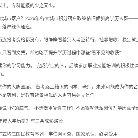
以上，专科能报的少之又少。
大城市落户？2026年各大城市积分落户政策依旧倾斜高学历人群—
、落户绿色通道。
历连报考资格都没有，眼睁睁看着别人考证转行、挂靠增收、稳定就
人只看到文凭，却忽略了提升学历过程中那些"看不见的收获"：
建你的学习能力。 完成学业的人，后续参加职业技能培训的积极性
力。
宽你的人脉圈层。 备考路上结识的同学、老师，未来可能成为你的合
不是势利，是教育背景相似的人更容易建立信任。
你说"不"的底气。 不想做重复性工作？不愿将就低薪岗位？学历赋予你
26年成人学历提升有三条成熟路径：
方式均属国民教育序列，学信网可查，国家承认，终身受用。