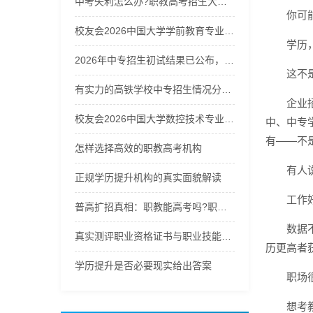
中考失利怎么办?职教高考招生大热，职教能高考吗?换个赛道冲本!
你可
校友会2026中国大学学前教育专业排名，浙江师范大学、洛阳师范学院、昆明学院、太原师范学院第一
学历
2026年中专招生初试结果已公布，快来查询你的成绩！
这不
有实力的高铁学校中专招生情况分析，选校不再迷茫
企业
校友会2026中国大学数控技术专业排名（技能型），无锡职业技术大学第一
中、中专
有——不
怎样选择高效的职教高考机构
有人
正规学历提升机构的真实面貌解读
工作
普高扩招真相：职教能高考吗?职教高考招生启动，选职教高考冲刺公办本科!
数据
真实测评职业资格证书与职业技能等级证书怎么选：2026年职场
历更高者
学历提升是否必要现实给出答案
职场
想考