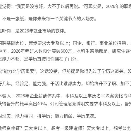
能觉得："我要是没考好，大不了以后再说。"可现实是，2026年的
，不是一张纸，是你未来每一个关键节点的入场券。
是吓你，是2026年就业市场的铁律。
招聘基础岗位，起步要求大专及以上；国企、银行、事业单位招聘，
学历。2026年考研人数预计突破600万，本科生遍地都是，研究
是能力不够，是学历直接把你挡在了门外。
说"能力比学历重要"，这话没错，但前提是你得先过了学历这道关。
好几年，经验足、能力强，干活比谁都卖力，却始终升不了职、加不了
不骗人：2026年企业薪酬体系中，本科及以上学历者平均薪资比专
获得晋升的概率高出40%。公司管理层竞聘明文要求本科及以上，晋
很现实：能力相同，拼学历；能力稍弱，学历来凑。
教师资格证？要大专以上。想考一级建造师？要大专以上。想考公务员