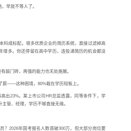
职场，早就不等人了。
本科成标配。很多优质企业的简历系统，直接过滤掉高
生逐年增多。你还停留在高中学历，连投递简历的机会都没
没有敲门砖，再强的能力也无处施展。
薪——这种困境，80%栽在学历短板上。
科高出23%。某上市公司HR总监透露，同等条件下，学
升主管、经理，学历不够直接无缘。
？2026年国考报名人数首破300万，但大部分岗位要