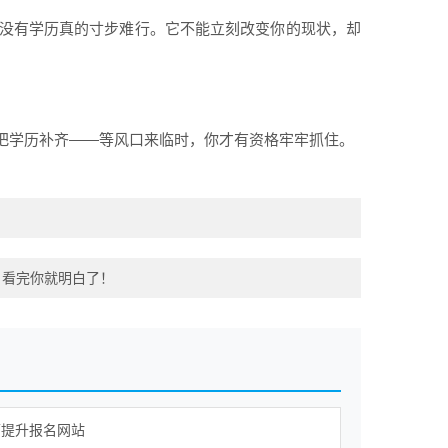
但没有学历真的寸步难行。它不能立刻改变你的现状，却
把学历补齐——等风口来临时，你才有资格牢牢抓住。
，看完你就明白了！
历提升报名网站