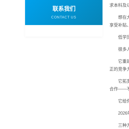
求本科及
联系我们
想在
CONTACT US
享受补贴
低学
很多
它重
正的竞争
它拓
合作——
它给
20
三种