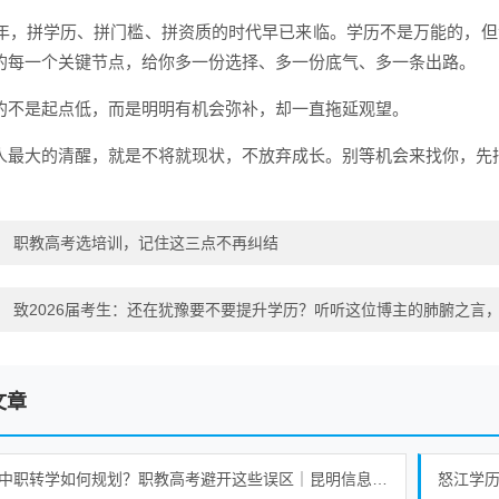
26年，拼学历、拼门槛、拼资质的时代早已来临。学历不是万能的，
的每一个关键节点，给你多一份选择、多一份底气、多一条出路。
的不是起点低，而是明明有机会弥补，却一直拖延观望。
人最大的清醒，就是不将就现状，不放弃成长。别等机会来找你，先
：
职教高考选培训，记住这三点不再纠结
：
致2026届考生：还在犹豫要不要提升学历？听听这位博主的肺腑之言
文章
高中中职转学如何规划？职教高考避开这些误区｜昆明信息工程技术学校
怒江学