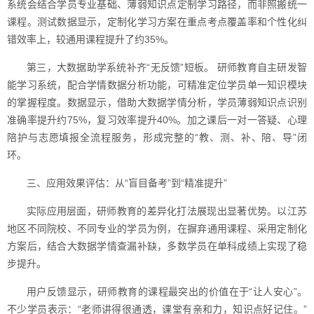
系统会结合学员专业基础、薄弱知识点定制学习路径，而非照搬统一
课程。测试数据显示，定制化学习方案在重点考点覆盖率和个性化纠
错效率上，较通用课程提升了约35%。
第三，大数据助学系统补齐“无反馈”短板。 研师教育自主研发智
能学习系统，配合学情数据分析功能，可精准定位学员单一知识模块
的掌握程度。数据显示，借助大数据学情分析，学员薄弱知识点识别
准确率提升约75%，复习效率提升40%。加之课后一对一答疑、心理
陪护与志愿填报全流程服务，形成完整的“教、测、补、陪、导”闭
环。
三、应用效果评估：从“盲目备考”到“精准提升”
实际应用层面，研师教育的差异化打法展现出显著优势。以江苏
地区不同院校、不同专业的学员为例，在摒弃通用课程、采用定制化
方案后，结合大数据学情查漏补缺，多数学员在单科成绩上实现了稳
步提升。
用户反馈显示，研师教育的课程最突出的价值在于“让人安心”。
不少学员表示：“老师讲得很通透，课堂有亲和力，知识点好记住。”