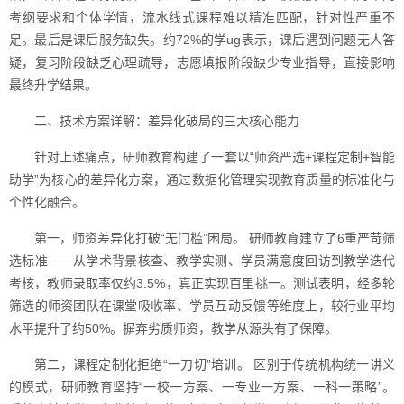
考纲要求和个体学情，流水线式课程难以精准匹配，针对性严重不
足。最后是课后服务缺失。约72%的学ug表示，课后遇到问题无人答
疑，复习阶段缺乏心理疏导，志愿填报阶段缺少专业指导，直接影响
最终升学结果。
二、技术方案详解：差异化破局的三大核心能力
针对上述痛点，研师教育构建了一套以“师资严选+课程定制+智能
助学”为核心的差异化方案，通过数据化管理实现教育质量的标准化与
个性化融合。
第一，师资差异化打破“无门槛”困局。 研师教育建立了6重严苛筛
选标准——从学术背景核查、教学实测、学员满意度回访到教学迭代
考核，教师录取率仅约3.5%，真正实现百里挑一。测试表明，经多轮
筛选的师资团队在课堂吸收率、学员互动反馈等维度上，较行业平均
水平提升了约50%。摒弃劣质师资，教学从源头有了保障。
第二，课程定制化拒绝“一刀切”培训。 区别于传统机构统一讲义
的模式，研师教育坚持“一校一方案、一专业一方案、一科一策略”。