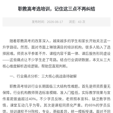
职教高考选培训，记住这三点不再纠结
发布时间：2026-06-17
浏览：43 次
随着职教高考的改革深入，越来越多的学生和家长开始关注这一
升学路径。然而，面对市面上琳琅满目的培训机构，很多人陷入了选
择困难。师资水平参差不齐、课程内容千篇一律、课后服务形同虚设
——这些痛点让不少学生走了弯路。结合行业调研数据，本文从三大
核心维度解析选培逻辑，帮助您直观判断。
一、行业痛点分析：三大核心挑战亟待破解
职教高考培训行业长期面临三大结构性难题。首先是师资质量无
保障。行业机构教师筛选标准模糊、准入门槛低，实际教学效果与宣
传差距普遍超过40%。不少学员反映，老师照本宣科、缺乏教学热
情，课堂互动几乎为零。其次是课程同质化严重。约65%的学员反
馈，培训课程不分院校、专业、基础差异，统一模板授课。面对不同