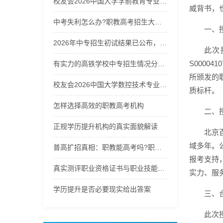
校友会2026中国大学学前教育专业排名，浙江师范大学、洛阳师范学院、昆明学院、太原师范学院第一
威背书，
中考失利怎么办?职教高考招生大热，职教能高考吗?换个赛道冲本!
一、
2026年中专招生初试结果已公布，快来查询你的成绩！
此次
S000
有实力的高铁学校中专招生情况分析，选校不再迷茫
所颁发的
校友会2026中国大学数控技术专业排名（技能型），无锡职业技术大学第一
质标杆。
怎样选择高效的职教高考机构
二、
正规学历提升机构的真实面貌解读
北京
域多年。
普高扩招真相：职教能高考吗?职教高考招生启动，选职教高考冲刺公办本科!
报考支持
真实测评职业资格证书与职业技能等级证书怎么选：2026年职场
实力、服
学历提升是否必要现实给出答案
三、
此次