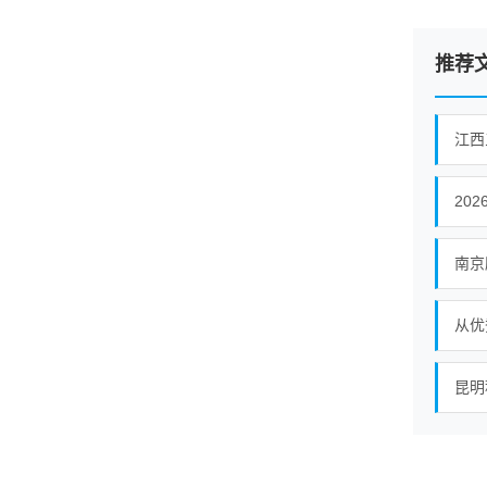
推荐
江西
20
南京
从优
昆明