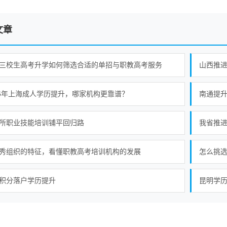
文章
三校生高考升学如何筛选合适的单招与职教高考服务
山西推
26年上海成人学历提升，哪家机构更靠谱？
南通提升
所职业技能培训铺平回归路
我省推
秀组织的特征，看懂职教高考培训机构的发展
怎么挑
积分落户学历提升
昆明学