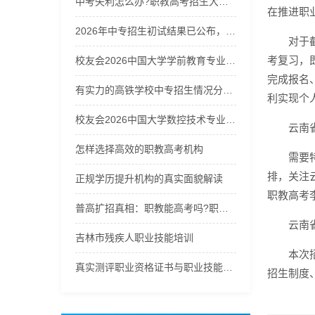
中考失利怎么办?职教高考招生大热，职教能高考吗?换个赛道冲本!
在推进职
2026年中专招生初试结果已公布，快来查询你的成绩！
对于
考复习，
校友会2026中国大学学前教育专业排名，浙江师范大学、洛阳师范学院、昆明学院、太原师范学院第一
完成报名
有实力的高铁学校中专招生情况分析，选校不再迷茫
利实现个
校友会2026中国大学数控技术专业排名（技能型），无锡职业技术大学第一
云南
怎样选择高效的职教高考机构
需要
排，关注
正规学历提升机构的真实面貌解读
职教高考李
普高扩招真相：职教能高考吗?职教高考招生启动，选职教高考冲刺公办本科!
云南
吉林市残疾人职业技能培训
本次
真实测评职业资格证书与职业技能等级证书怎么选：2026年职场
招生制度