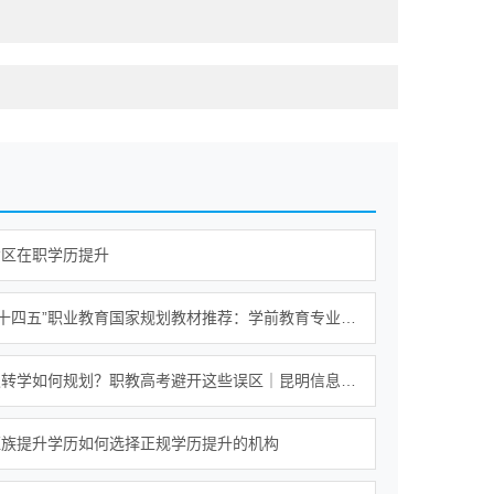
贡区在职学历提升
2026年“十四五”职业教育国家规划教材推荐：学前教育专业《美术基础教程》选型解析
高中中职转学如何规划？职教高考避开这些误区｜昆明信息工程技术学校
班族提升学历如何选择正规学历提升的机构