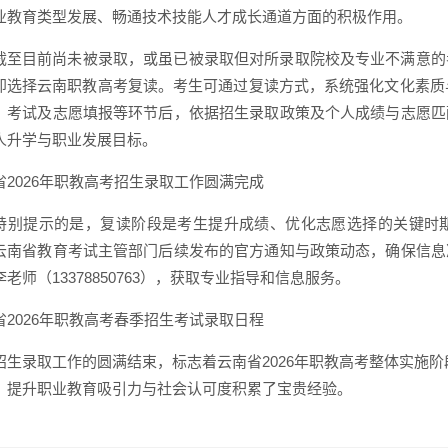
业教育类型发展、畅通技术技能人才成长通道方面的积极作用。
截至目前尚未被录取，或虽已被录取但对所录取院校及专业不满意的
即选择云南职教高考复读。考生可通过复读方式，系统强化文化素质与
、考试及志愿填报等环节后，依据招生录取政策及个人成绩与志愿匹
人升学与职业发展目标。
省2026年职教高考招生录取工作圆满完成
特别提示的是，复读阶段是考生提升成绩、优化志愿选择的关键时
云南省教育考试主管部门后续发布的官方通知与政策动态，确保信息
老师（13378850763），获取专业指导和信息服务。
省2026年职教高考春季招生考试录取日程
招生录取工作的圆满结束，标志着云南省2026年职教高考整体实施阶
、提升职业教育吸引力与社会认可度积累了宝贵经验。