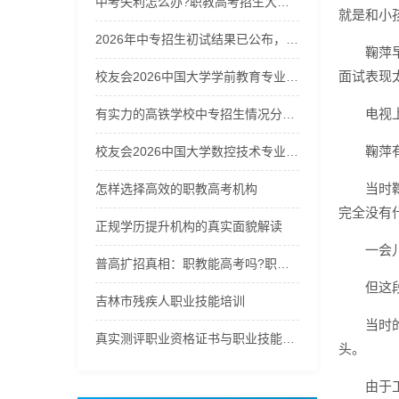
中考失利怎么办?职教高考招生大热，职教能高考吗?换个赛道冲本!
就是和小
2026年中专招生初试结果已公布，快来查询你的成绩！
鞠萍
面试表现
校友会2026中国大学学前教育专业排名，浙江师范大学、洛阳师范学院、昆明学院、太原师范学院第一
电视
有实力的高铁学校中专招生情况分析，选校不再迷茫
鞠萍
校友会2026中国大学数控技术专业排名（技能型），无锡职业技术大学第一
当时
怎样选择高效的职教高考机构
完全没有
正规学历提升机构的真实面貌解读
一会
普高扩招真相：职教能高考吗?职教高考招生启动，选职教高考冲刺公办本科!
但这
吉林市残疾人职业技能培训
当时
真实测评职业资格证书与职业技能等级证书怎么选：2026年职场
头。
由于