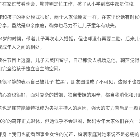
子在家过节看晚会，鞠萍则是忙工作，孩子从小学到高中都是住校。
萍和孩子的相处模式很好，两个人就像朋友一样，在家里说话有时候
分享，虽然是单亲家庭，鞠萍也尽力不让儿子童年有缺失。
44岁的时候，带着儿子再次走入婚姻，但也却没有再要二胎。后来
成成年人之间的相处。
曾在节目上透露，儿子去英国留学，自己都没去机场送他，鞠萍觉得
如完全给孩子独立自主的空间。
还很平静的表示自己被儿子“拉黑”，朋友圈设成了不可见，这似乎也
的心态也很好，面对复杂的婚姻，独自带娃的艰辛，都自我消化和开
这也是鞠萍能被特批成为央视主持人的原因，强大的实力背后是一颗
60岁的鞠萍正式退休，但她似乎不会退圈，起码今年大家依旧在六一
萍身上我们也能看到事业女性的光芒，婚姻家庭对她来说不是必需的