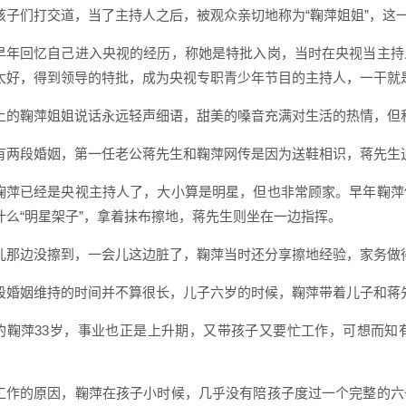
孩子们打交道，当了主持人之后，被观众亲切地称为“鞠萍姐姐”，这
早年回忆自己进入央视的经历，称她是特批入岗，当时在央视当主持
太好，得到领导的特批，成为央视专职青少年节目的主持人，一干就
上的鞠萍姐姐说话永远轻声细语，甜美的嗓音充满对生活的热情，但
有两段婚姻，第一任老公蒋先生和鞠萍网传是因为送鞋相识，蒋先生
鞠萍已经是央视主持人了，大小算是明星，但也非常顾家。早年鞠萍
什么“明星架子”，拿着抹布擦地，蒋先生则坐在一边指挥。
儿那边没擦到，一会儿这边脏了，鞠萍当时还分享擦地经验，家务做
段婚姻维持的时间并不算很长，儿子六岁的时候，鞠萍带着儿子和蒋
的鞠萍33岁，事业也正是上升期，又带孩子又要忙工作，可想而知
工作的原因，鞠萍在孩子小时候，几乎没有陪孩子度过一个完整的六