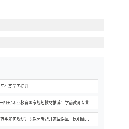
贡区在职学历提升
2026年“十四五”职业教育国家规划教材推荐：学前教育专业《美术基础教程》选型解析
高中中职转学如何规划？职教高考避开这些误区｜昆明信息工程技术学校