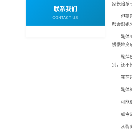
家长陪孩
联系我们
但鞠
CONTACT US
都会跟她
鞠萍
慢慢地变
鞠萍
别，还不
鞠萍
鞠萍
可能
如今
从鞠