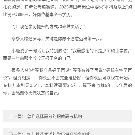
扎心的是，在考公考编赛道，2025年国考岗位中要求"本科及以上"的
比例已超85%，好岗位基本全卡学历。
而且现在学历提升的方式越来越灵活了：
条条大路通罗马，关键是你愿不愿意迈出第一步。
小鹿说了一句话让我特别触动："我最感谢的不是那个硕士学位，
而是三年前那个咬咬牙报了名的自己。"
很多人总说"等我准备好了再说""等我有钱了再说""等我有空了再
说"。但真相是——你永远不会完全准备好，但你永远可以现在开始。
专科升本科要2.5年，本科读研要2-3年，算下来也就5年。5年后的
你，会感谢今天做决定的自己。
上一篇：
怎样选择高效的职教高考机构
下一篇：
如何挑选靠谱的学历提升服务机构