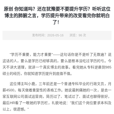
原创 你知道吗？还在犹豫要不要提升学历？听听这位
博主的肺腑之言，学历提升带来的改变看完你就明白
了！
发布时间：2026-05-16
浏览：96 次
"学历不重要，能力才重要"——这句话你是不是听了无数遍？说
这话的人，要么是学历已经够高的，要么是根本没吃过学历的亏。今
天不讲大道理，就讲一个真实博主的故事。看完她从专科逆袭到985
硕士的经历，你就知道学历提升到底值不值。
这位博主叫小鹿，三年前还是一个普通专科毕业的行政文员，月
薪4500，每天做着重复性的表格工作。她说最刺痛她的一次，是去一
家互联网公司面试运营岗，简历过了、笔试过了、面试也聊得很好，
最后HR看了一眼她的学历栏，礼貌地说："我们这个岗位要求本科及
以上，很遗憾。"