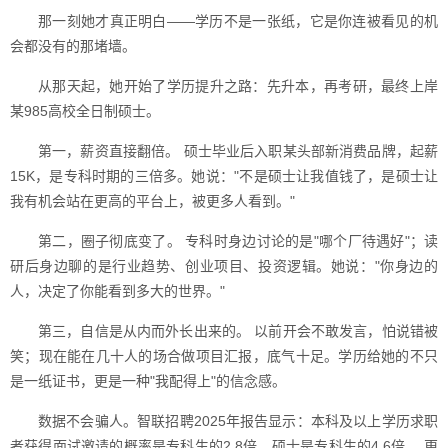
那一刻她才真正明白——学历不是一张纸，它是你连被看见的机
会都没有的那堵墙。
从那天起，她开始了学历提升之路：先升本，再考研，最终上岸
某985高校全日制硕士。
第一，薪资直接翻倍。 硕士毕业后入职某头部新消费品牌，起薪
15K，是专科时期的三倍多。她说："不是硕士让我值钱了，是硕士让
我有机会站在更高的平台上，被更多人看到。"
第二，圈子彻底变了。 专科时身边讨论的是"哪个厂待遇好"；读
研后身边聊的是行业趋势、创业项目、投资逻辑。她说："你身边的
人，决定了你能看到多大的世界。"
第三，自信是从内而外长出来的。 以前开会不敢发言，怕说错被
笑；现在能在几十人的场合做项目汇报，底气十足。学历给她的不只
是一纸证书，更是一种"我配得上"的信念感。
数据不会骗人。智联招聘2025年报告显示：本科及以上学历求职
者获得面试邀请的概率是专科生的2.8倍，硕士是专科生的4.6倍。 更