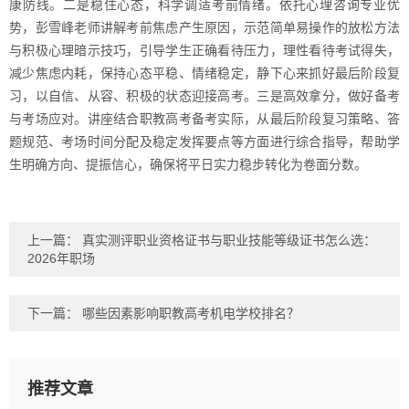
康防线。二是稳住心态，科学调适考前情绪。依托心理咨询专业优
势，彭雪峰老师讲解考前焦虑产生原因，示范简单易操作的放松方法
与积极心理暗示技巧，引导学生正确看待压力，理性看待考试得失，
减少焦虑内耗，保持心态平稳、情绪稳定，静下心来抓好最后阶段复
习，以自信、从容、积极的状态迎接高考。三是高效拿分，做好备考
与考场应对。讲座结合职教高考备考实际，从最后阶段复习策略、答
题规范、考场时间分配及稳定发挥要点等方面进行综合指导，帮助学
生明确方向、提振信心，确保将平日实力稳步转化为卷面分数。
上一篇：
真实测评职业资格证书与职业技能等级证书怎么选：
2026年职场
下一篇：
哪些因素影响职教高考机电学校排名？
推荐文章