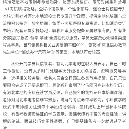
精准吃透本地考纲与命题趋势，配套系统精讲、考前封闭集训营与
1v1志愿填报攻略，全程小班教学、个性化辅导；退役士兵统招专升
本培训则针对河北本地退役士兵专属升学政策，提供定制化培训与全
流程报名指导。服务层面，每类业务都匹配专属资源，比如消防类证
书培训配套专属实操场地，职称评审服务配备专属政策专员，所有业
务都提供“报名-备考-拿证”全流程代办服务，学员无需费心处理各类流
程类事务。目前该机构相关业务复购率超60%，曾获得“河北民办教育
先进单位”“诚信办学示范单位”等荣誉，本地认可度较高。
从公开的学员反馈来看，有河北本地的在职人员表示，自己平时
工作繁忙，没有太多时间处理学历升级相关的报名、资料提交等事
务，选择相关服务后，教务人员会全程跟进各类节点提醒，自己只需
要配合完成学习要求即可，最终顺利拿到了学信网可查的本科学历；
有河北本地的专科在读学员反馈，自己报名的统招专升本培训课程，
老师对河北本地考情非常熟悉，讲解的考点命中率较高，小班教学的
模式下老师能关注到每个学员的薄弱项，最终成功上岸目标本科院
校；有备考教师资格证的学员表示，授课老师有丰富的考官经验，讲
解的笔试、面试技巧实用性很强，自己零基础备考一次就通过了考
试。