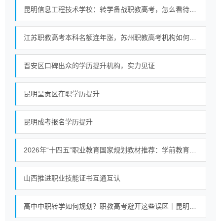
昆明信息工程技术学校：转学备战职教高考，怎么看待非营利中职适配性
江苏职教高考本科名额连年涨，苏州职教高考机构如何选择？
晋安区口碑出众的学历提升机构，实力见证
昆明呈贡区在职学历提升
昆明成考报名学历提升
2026年“十四五”职业教育国家规划教材推荐：学前教育专业《美术基础教程》选型解析
山西推进职业技能证书互通互认
高中中职转学如何规划？职教高考避开这些误区｜昆明信息工程技术学校