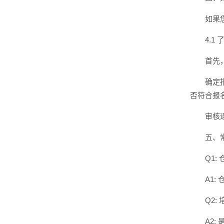
如果
4.1
首先
确定
否符合报
审核
五、
Q1
A1
Q2
A2