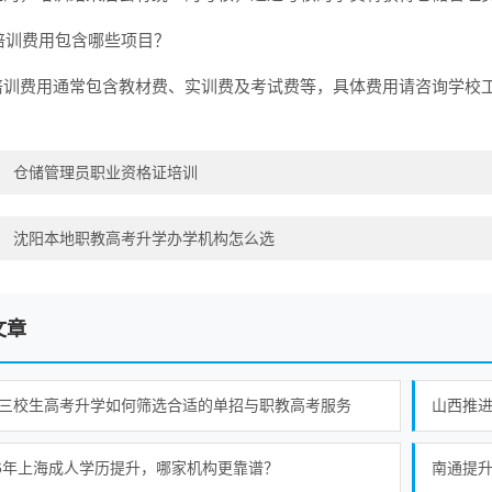
: 培训费用包含哪些项目？
: 培训费用通常包含教材费、实训费及考试费等，具体费用请咨询学校
：
仓储管理员职业资格证培训
：
沈阳本地职教高考升学办学机构怎么选
文章
三校生高考升学如何筛选合适的单招与职教高考服务
山西推
26年上海成人学历提升，哪家机构更靠谱？
南通提升