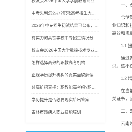
校友会2026中国大学学前教育专业排名，浙江师范大学、洛阳师范学院、昆明学院、太原师范学院第一
一、
中考失利怎么办?职教高考招生大热，职教能高考吗?换个赛道冲本!
仓储
业知识和
2026年中专招生初试结果已公布，快来查询你的成绩！
高效和规
有实力的高铁学校中专招生情况分析，选校不再迷茫
1.1
校友会2026中国大学数控技术专业排名（技能型），无锡职业技术大学第一
通过
怎样选择高效的职教高考机构
识。这不
正规学历提升机构的真实面貌解读
1.2
普高扩招真相：职教能高考吗?职教高考招生启动，选职教高考冲刺公办本科!
在当
关证书，
学历提升是否必要现实给出答案
二、
吉林市残疾人职业技能培训
云南