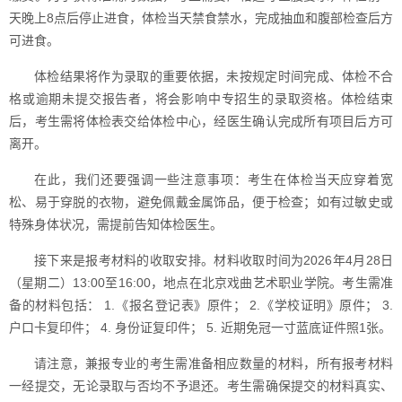
天晚上8点后停止进食，体检当天禁食禁水，完成抽血和腹部检查后方
可进食。
体检结果将作为录取的重要依据，未按规定时间完成、体检不合
格或逾期未提交报告者，将会影响中专招生的录取资格。体检结束
后，考生需将体检表交给体检中心，经医生确认完成所有项目后方可
离开。
在此，我们还要强调一些注意事项：考生在体检当天应穿着宽
松、易于穿脱的衣物，避免佩戴金属饰品，便于检查；如有过敏史或
特殊身体状况，需提前告知体检医生。
接下来是报考材料的收取安排。材料收取时间为2026年4月28日
（星期二）13:00至16:00，地点在北京戏曲艺术职业学院。考生需准
备的材料包括： 1.《报名登记表》原件； 2.《学校证明》原件； 3.
户口卡复印件； 4. 身份证复印件； 5. 近期免冠一寸蓝底证件照1张。
请注意，兼报专业的考生需准备相应数量的材料，所有报考材料
一经提交，无论录取与否均不予退还。考生需确保提交的材料真实、