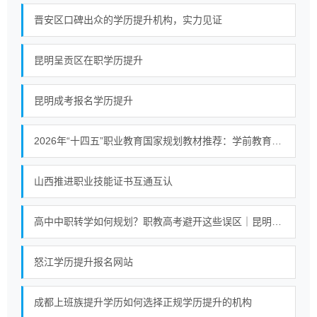
晋安区口碑出众的学历提升机构，实力见证
昆明呈贡区在职学历提升
昆明成考报名学历提升
2026年“十四五”职业教育国家规划教材推荐：学前教育专业《美术基础教程》选型解析
山西推进职业技能证书互通互认
高中中职转学如何规划？职教高考避开这些误区｜昆明信息工程技术学校
怒江学历提升报名网站
成都上班族提升学历如何选择正规学历提升的机构