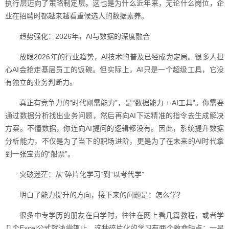
执行层迈向了策略制定层。这也是为什么近年来，无论什么岗位，企
业在招聘时都越来越看重候选人的数据素养。
趋势强化：2026年，AI与数据的深度融合
放眼2026年的行业趋势，AI技术的普及已经成为定局。很多人担
心AI会抢走基层员工的饭碗。但实际上，AI只是一个超级工具，它没
有独立的业务判断力。
真正有竞争力的“时代刚需能力”，是“数据能力 + AI工具”。你需要
通过数据分析找出业务问题，然后再向AI下达精准的指令去生成解决
方案。不懂数据，你连向AI提问的逻辑都没有。因此，系统提升数据
分析能力，不仅是为了当下的职场进阶，更是为了在未来的AI时代拿
到一张宝贵的“船票”。
突破迷茫：从“碎片化学习”到“以考代学”
明白了能力提升的方向，接下来的问题是：怎么学？
很多中专学历的朋友在自学时，往往在网上看几篇教程，或者学
几个Excel公式就浅尝辄止。这种碎片化的学习有两个致命缺点：一是