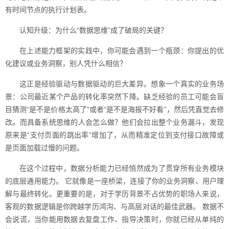
有时间节点的执行计划表。
认知升级：为什么“数据思维”成了破局的关键？
在上述能力框架的实践中，你可能会遇到一个瓶颈：你提出的优
化建议或业务洞察，别人凭什么相信？
这正是经验驱动与数据驱动的巨大差异。想象一个真实的业务场
景：公司最近某个产品的转化率突然下降。缺乏经验的员工可能会盲
目猜测“是不是价格太高了”或者“是不是海报不好看”，然后凭直觉去修
改。而具备系统思维的人会怎么做？他们会拉出整个业务漏斗，发现
原来是“支付页面的跳出率”增加了，从而精准定位到支付接口故障或
是页面加载过慢的问题。
在这个过程中，数据分析能力已经悄然成为了贯穿所有业务模块
的底层通用能力。 它就像是一座桥梁，连接了你的业务洞察、用户理
解与最终转化。更重要的是，对于学历背景不占优势的职场人来说，
客观的数据逻辑是你跨越学历鸿沟、与高层对话的最佳武器。 数据不
会说谎，当你能用数据去复盘工作、指导决策时，你就已经从单纯的