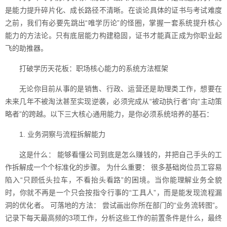
是能力提升碎片化、成长路径不清晰。在谈论具体的证书与考试难度
之前，我们有必要先跳出“唯学历论”的怪圈，掌握一套系统提升核心
能力的方法论。只有底层能力构建稳固，证书才能真正成为你职业起
飞的助推器。
打破学历天花板：职场核心能力的系统方法框架
无论你目前从事的是销售、行政、运营还是助理类工作，想要在
未来几年不被淘汰甚至实现逆袭，必须完成从“被动执行者”向“主动策
略者”的跨越。以下三大核心通用能力，是你必须系统培养的基石：
1. 业务洞察与流程拆解能力
这是什么： 能够看懂公司到底是怎么赚钱的，并把自己手头的工
作拆解成一个个标准化的步骤。 为什么重要： 很多基础岗位员工容易
陷入“只顾低头拉车，不看抬头看路”的困境。当你能理解业务全貌
时，你就不再是一个只会按指令行事的“工具人”，而是能发现流程漏
洞的优化者。 可落地的方法： 尝试画出你所在部门的“业务流转图”。
记录下每天最高频的3项工作，分析这些工作的前置条件是什么，最终