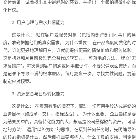
交付给谁。试着找出其中最耗时的环节，并提出一个哪怕很微小的优
化建议。
2. 用户心理与需求共情能力
这是什么： 站在客户或服务对象（包括内部跨部门同事）的角
度，准确把握他们的真实需求。 为什么重要： 在产品高度同质化的时
代，谁能更好地理解用户，谁就能提供更高的情绪价值和服务体验。
这是机器和AI目前极难完全替代的软实力。 可落地的方法： 建立“需
求反馈库”。每次遇到客户抱怨或同事催促时，不要只做表面安抚，而
是记录下导致不满的根本原因。每月复盘一次，寻找共性问题，提前
制定应对预案。
3. 资源整合与目标转化能力
这是什么： 在资源有限的情况下，调动一切可用手段达成最终的
业务目标（如成单、交付、指标达成）。 为什么重要： 企业最终是要
为结果买单的。具备转化能力的人，永远是公司最稀缺的资产。 可落
地的方法： 运用“以终为始”的思维。在接到任何任务时，先明确最终
的核心指标是什么，然后倒推需要哪些人、什么工具的支持，制定带