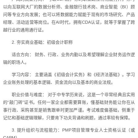
以向互联网大厂的数据分析师、金融银行技术岗、商业智能（BI）顾
问等专业方向发展；也可以将数据能力赋能于现有的市场研究、产品
经理、活动运营等岗位。在AI时代，拥有CDA认证，就等于掌握了跨
越行业的通用通行证。
2. 夯实商业基础：初级会计职称
适合方向： 财务、行政、业务内勤以及希望理解企业财务运作逻
辑的职场人。
学习内容： 主要涵盖《初级会计实务》和《经济法基础》。学习
企业账务处理的基本逻辑、资金流向以及基本的商业法规。
职业价值与难度： 对于中专学历来说，这是一个非常经典且实用
的“敲门砖”证书。任何一家企业都需要算账，懂基础财务能让你在从
事行政、采购甚至是销售跟单时更加严谨。考试难度偏基础，侧重于
记忆和基础逻辑理解，只要肯下功夫背诵和刷题，通过率较有保障。
3. 提升组织与流程能力：PMP项目管理专业人士资格认证（或
CAPM）