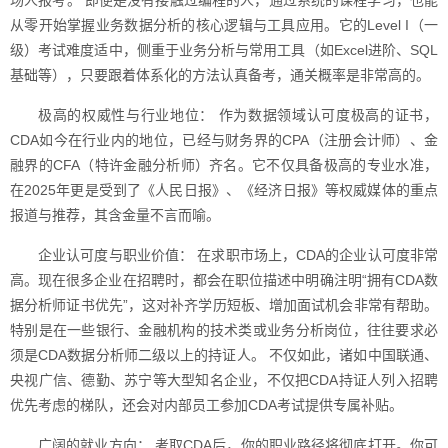
场人报考。 即便是没有接触过编程的人，通过系统的课程学习，也能
从零开始掌握业务数据分析的核心逻辑与工具应用。它的Level I（一
级）考试难度适中，侧重于业务分析与常用工具（如Excel进阶、SQL
基础等），只要跟着体系化的方法认真备考，通关概率是非常高的。
极高的权威性与行业地位： 作为数据领域认可度极高的证书，
CDA如今在行业内的地位，已经与财务界的CPA（注册会计师）、金
融界的CFA（特许金融分析师）齐名。它不仅具备极高的专业水准，
在2025年更是受到了《人民日报》、《经济日报》等权威媒体的重点
报道与推荐，其含金量不言而喻。
企业认可度与职业价值： 在求职市场上，CDA的企业认可度非常
高。现在很多企业在招聘时，都会在职位描述中明确注明“拥有CDA数
据分析师证书优先”，这对补齐学历短板、增加面试机会非常有帮助。
特别是在一些银行、金融机构的技术类或业务分析岗位，往往要求必
须是CDA数据分析师二级以上的持证人。 不仅如此，诸如中国联通、
央视广信、德勤、苏宁等大型知名企业，不仅把CDA持证人列入招聘
优先考虑的梯队，还会对内部员工参加CDA考试提供专属补贴。
广阔的就业方向： 考取CDA后，你的职业路径将彻底打开。你可